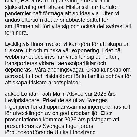
covid, RS-virus, m.fl.) är vanliga orsaker till
sjukskrivning och stress. Historiskt har flertalet
pandemier haft förmåga att spridas via luften vi
andas eftersom det är snabbaste sättet för
smittämnen att förflytta sig och också det svårast att
förhindra.
Lyckligtvis finns mycket vi kan göra för att skapa en
friskare luft och minska vår exponering. I det här
webbinariet beskrivs hur virus tar sig ut i luften,
transporteras vidare i aerosolpartiklar och
deponeras i våra andningsvägar. Ökad kunskap om
aerosol, luft och riskfaktorer för luftsmitta behövs för
att skapa friskare arbetsplatser.
Jakob Löndahl och Malin Alsved var 2025 års
Levipristagare. Priset delas ut av Sveriges
Ingenjörer för att uppmärksamma ingenjörernas roll
för utvecklingen av en god arbetsmiljö. Efter
presentationen kommer 2026 års pristagare att
presenteras av Sveriges Ingenjörers
förbundsordförande Ulrika Lindstrand.